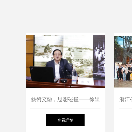
藝術交融，思想碰撞——徐里
浙江
受邀赴天津美術學院油畫系開
期游
查看詳情