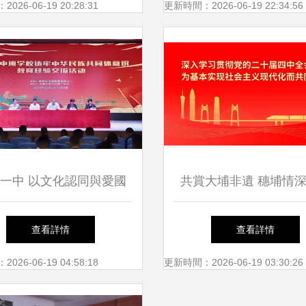
力行業高質量發展
啟幕
26-06-19 20:28:31
更新時間：2026-06-19 22:34:56
一中 以文化認同與愛國
共賞大埔非遺 穗埔情
為基，鑄牢中華民族共同
流——廣東漢樂專場惠
查看詳情
查看詳情
識——新疆高中班學校經
會圓滿舉辦
26-06-19 04:58:18
更新時間：2026-06-19 03:30:26
驗交流活動紀實