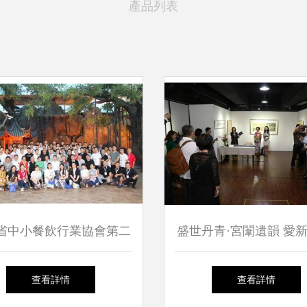
產品列表
省中小餐飲行業協會第二
盛世丹青·宮闈遺韻 愛新
學交流活動圓滿成功，助
文嘉與恒錦香港宮廷畫
查看詳情
查看詳情