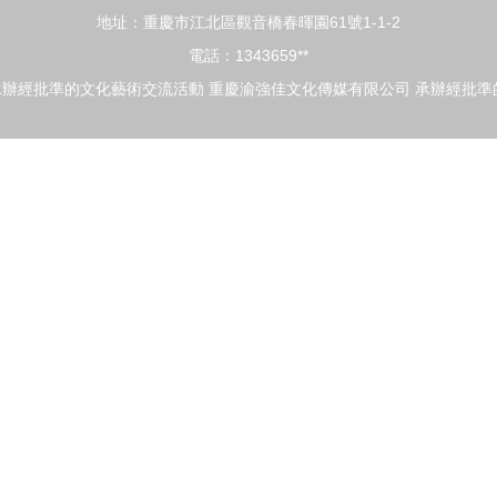
地址：重慶市江北區觀音橋春暉園61號1-1-2
電話：1343659**
承辦經批準的文化藝術交流活動
重慶渝強佳文化傳媒有限公司
承辦經批準