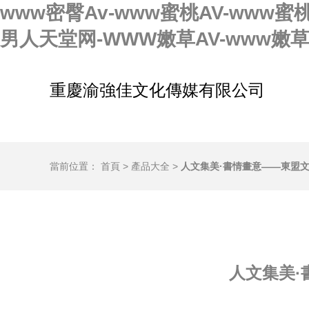
www密臀Av-www蜜桃AV-www蜜
男人天堂网-WWW嫩草AV-www嫩
重慶渝強佳文化傳媒有限公司
當前位置：
首頁
>
產品大全
>
人文集美·書情畫意——東盟
人文集美