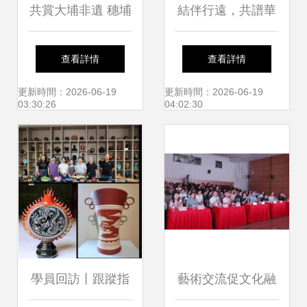
共賞大埔非遺 穗埔
結伴行遠，共譜華
情深促交流——廣
章——慶祝中匈建
查看詳情
查看詳情
東漢樂專場惠民音
交75周年人文交流
更新時間：2026-06-19
更新時間：2026-06-19
03:30:26
04:02:30
樂會圓滿舉辦
活動在布達佩斯成
功舉辦
學員回訪丨跟蹤指
藝術交流促文化融