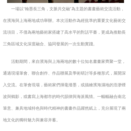
一場以“翰墨長三角，文脈共交融”為主題的書畫藝術交流活動，
在濱海與上海兩地成功舉辦。本次活動作為經批準的重要文化藝術交
流項目，不僅為兩地藝術家搭建了高水平的對話平臺，更成為推動長
三角區域文化深度融合、協同發展的一次生動實踐。
活動期間，來自濱海與上海兩地的數十位知名書畫家齊聚一堂，
通過現場筆會、聯合創作、作品聯展及學術研討等多種形式，展開深
入交流。在筆會現場，藝術家們揮毫潑墨，或描繪濱海濕地的浩渺煙
波與鶴影，或書寫上海都市的時代韻律與海派風情。一幅幅融合南北
筆意、兼具地域特色與時代精神的書畫作品躍然紙上，充分展現了兩
地文化的獨特魅力與兼容并蓄。