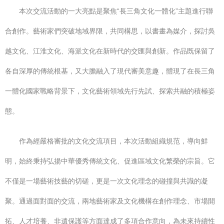
本次交流活動的一大亮點是聚焦“長三角文化一體化”主題進行聯
合創作。藝術家們突破地域界限，共同構思，以書畫為媒介，探討吳
越文化、江淮文化、海派文化在新時代的交匯與創新。作品既保留了
各自深厚的傳統根基，又大膽融入了現代審美意趣，體現了在長三角
一體化國家戰略背景下，文化藝術領域先行先試、探索共融的積極姿
態。
作為經嚴格審批的文化交流項目，本次活動組織規范，導向鮮
明，始終秉持弘揚中華優秀傳統文化、促進區域文化繁榮的宗旨。它
不僅是一場藝術技藝的切磋，更是一次文化理念的碰撞與共識的凝
聚。通過面對面的交流，兩地藝術家及文化機構在創作理念、市場開
拓、人才培養、非遺保護等方面達成了多項合作意向，為未來持續性