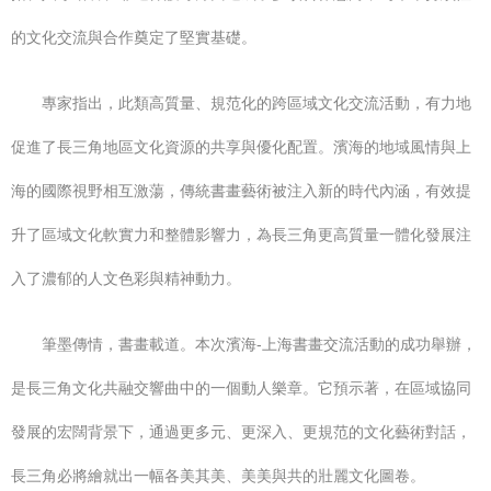
的文化交流與合作奠定了堅實基礎。
專家指出，此類高質量、規范化的跨區域文化交流活動，有力地
促進了長三角地區文化資源的共享與優化配置。濱海的地域風情與上
海的國際視野相互激蕩，傳統書畫藝術被注入新的時代內涵，有效提
升了區域文化軟實力和整體影響力，為長三角更高質量一體化發展注
入了濃郁的人文色彩與精神動力。
筆墨傳情，書畫載道。本次濱海-上海書畫交流活動的成功舉辦，
是長三角文化共融交響曲中的一個動人樂章。它預示著，在區域協同
發展的宏闊背景下，通過更多元、更深入、更規范的文化藝術對話，
長三角必將繪就出一幅各美其美、美美與共的壯麗文化圖卷。