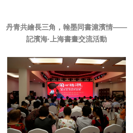
丹青共繪長三角，翰墨同書滬濱情——
記濱海·上海書畫交流活動