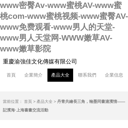
www密臀Av-www蜜桃AV-www蜜
桃com-www蜜桃视频-www蜜臀AV-
www免费观看-www男人的天堂-
www男人天堂网-WWW嫩草AV-
www嫩草影院
重慶渝強佳文化傳媒有限公司
首頁
企業簡介
產品大全
聯系我們
企業信息
當前位置：
首頁
>
產品大全
>
丹青共繪長三角，翰墨同書滬濱情——
記濱海·上海書畫交流活動