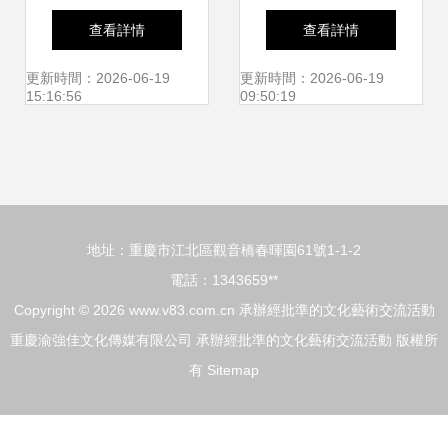
導，持續賦能，助
合 華燦·2024滬臺
查看詳情
查看詳情
力非遺傳承之路行
兩地青年文化藝術
更新時間：2026-06-19
更新時間：2026-06-19
15:16:56
09:50:19
穩致遠
交流會成功舉行
地址：重慶市江北區觀音橋春暉園61號1-1-2
電話：1343659**
Copyright © 2026
www.v83.com.cn
承辦經批準的文化藝術交流活動
重慶渝強佳文化傳媒有限公司
承辦經批準的文化藝術交流活動
版權所
有
Sitemap