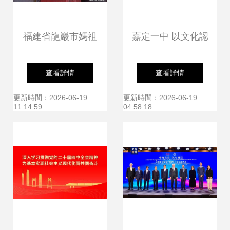
福建省龍巖市媽祖
嘉定一中 以文化認
文化交流協會西陂
同與愛國情懷為
查看詳情
查看詳情
天后宮活動中心正
基，鑄牢中華民族
更新時間：2026-06-19
更新時間：2026-06-19
11:14:59
04:58:18
式揭牌，開啟文化
共同體意識——新
藝術交流新篇章
疆高中班學校經驗
交流活動紀實