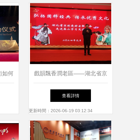
術如何
戲韻飄香潤老區——湖北省京
梁？
劇愛好者聯誼會走進英山四季
查看詳情
花海
更新時間：2026-06-19 03:12:34