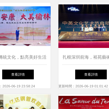
傳統文化，點亮美好生活
扎根深圳前海，裕苑藝
山水安康·大美榆林陜南
構建中西文化溝通橋
查看詳情
查看詳情
民歌交流展演旬陽專場完
26-06-19 23:58:24
更新時間：2026-06-19 01:01:42
美落幕