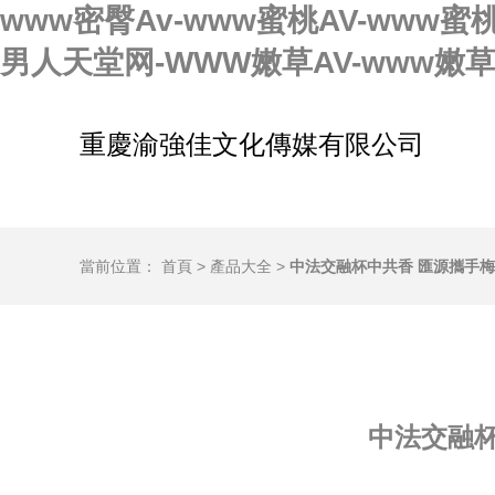
www密臀Av-www蜜桃AV-www蜜
男人天堂网-WWW嫩草AV-www嫩
重慶渝強佳文化傳媒有限公司
當前位置：
首頁
>
產品大全
>
中法交融杯中共香 匯源攜手
中法交融