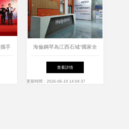
源攜手
海倫鋼琴為江西石城“國家全
萄酒文
域旅游示范區”注入新動能
查看詳情
更新時間：2026-06-19 14:04:37