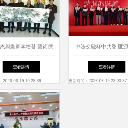
杰與畫家李培發 藝術價
中法交融杯中共香 匯
與社會認可的雙重見證
梅多克品鑒活動深化葡
查看詳情
查看詳情
化對話
26-06-19 10:28:39
更新時間：2026-06-19 23:03:37