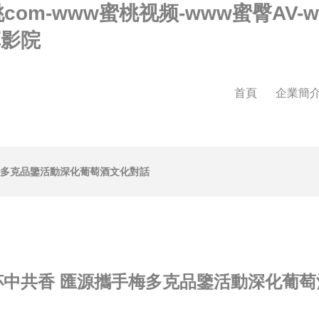
桃com-www蜜桃视频-www蜜臀AV
草影院
首頁
企業簡
梅多克品鑒活動深化葡萄酒文化對話
杯中共香 匯源攜手梅多克品鑒活動深化葡萄