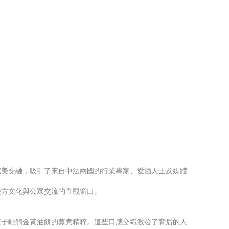
完美交融，吸引了來自中法兩國的行業專家、愛酒人士及媒體
雙方文化與公眾交流的直觀窗口。
筷子輕觸金黃油餅的蒸煮精粹。這些口感交織激發了背后的人