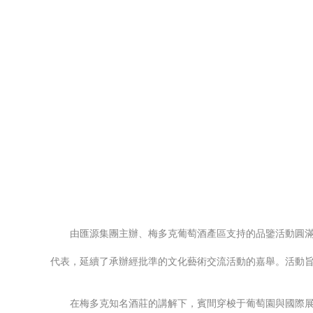
由匯源集團主辦、梅多克葡萄酒產區支持的品鑒活動圓
代表，延續了承辦經批準的文化藝術交流活動的嘉舉。活動
在梅多克知名酒莊的講解下，賓間穿梭于葡萄園與國際