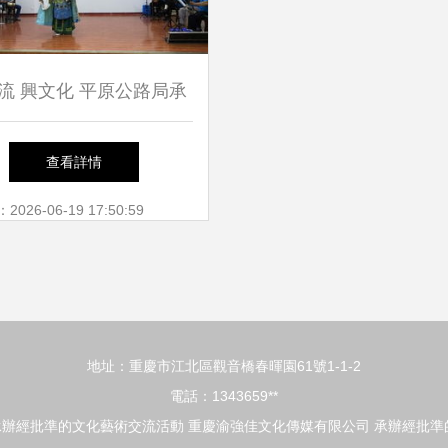
流 興文化 平原公路局承
總工會京劇文化交流活動
查看詳情
側記
26-06-19 17:50:59
地址：重慶市江北區觀音橋春暉園61號1-1-2
電話：1343659**
承辦經批準的文化藝術交流活動
重慶渝強佳文化傳媒有限公司
承辦經批準