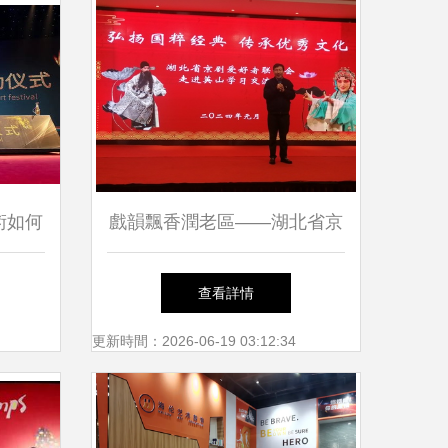
術如何
戲韻飄香潤老區——湖北省京
梁？
劇愛好者聯誼會走進英山四季
查看詳情
花海
更新時間：2026-06-19 03:12:34