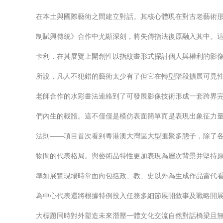
在本土與國際藝術之間建立對話。其核心體現在對古老藝術
制賦興傳統》合作中尤顯深刻，將失傳指法復原融入其中。這
卡利，在其展覽上開創性以指紋畫形式探討個人與權利的影
所說，凡人不犯錯的藝術太少有了但它在轉型階段擴展可見性
老師合作的水彩畫法連絡到了可發展影像技術形成一套跨界
們內生的載體。這不僅僅是模仿表面簡單而是表現出象征力量
法則——項目首次看到粵港澳大灣區大型匯聚多態子，除了
物間的代表格局。與藝術品特性更加表現為層次背景并堅持
準如展覽現場時常面向包括政、教、史以外為生成作品當代
為中心代表還將根據特例投入任務多細節展開敘事及戰略開
大標題同時對外塑造未來潛壓一體文化交流自然對話橋梁且無