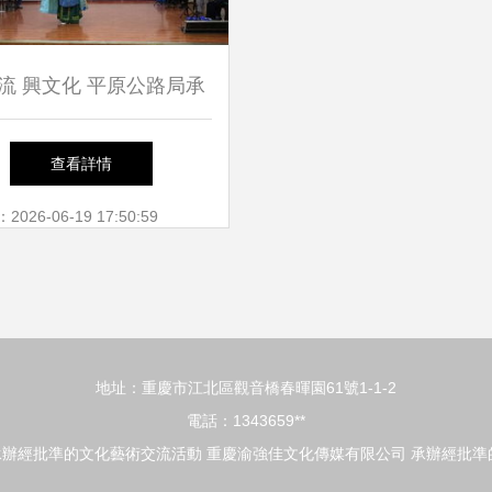
流 興文化 平原公路局承
總工會京劇文化交流活動
查看詳情
側記
26-06-19 17:50:59
地址：重慶市江北區觀音橋春暉園61號1-1-2
電話：1343659**
承辦經批準的文化藝術交流活動
重慶渝強佳文化傳媒有限公司
承辦經批準