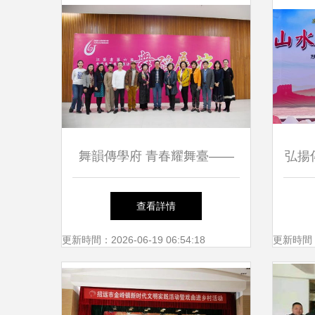
舞韻傳學府 青春耀舞臺——
弘揚
我校成功承辦江蘇省第六屆大
——
查看詳情
學生藝術展演活動舞蹈展演
陜北
更新時間：2026-06-19 06:54:18
更新時間：20