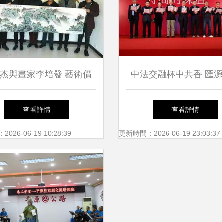
杰與畫家李培發 藝術價
中法交融杯中共香 匯
與社會認可的雙重見證
梅多克品鑒活動深化葡
查看詳情
查看詳情
化對話
26-06-19 10:28:39
更新時間：2026-06-19 23:03:37