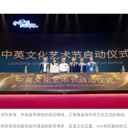
。深圳前海，作為改革開放的前沿陣地，正逐漸成為中西文化交流的樞紐
將探索裕苑藝術如何通過創新與傳承，促進文化互鑒。\n\n裕苑藝術的