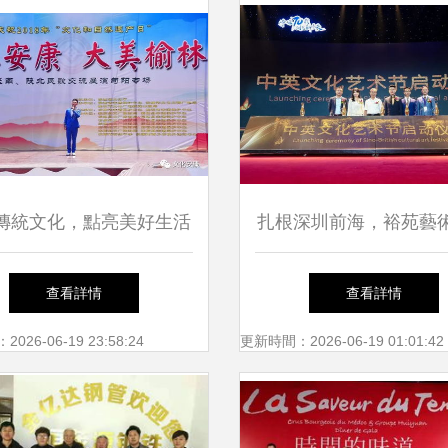
傳統文化，點亮美好生活
扎根深圳前海，裕苑藝
山水安康·大美榆林陜南
構建中西文化溝通橋
查看詳情
查看詳情
民歌交流展演旬陽專場完
26-06-19 23:58:24
更新時間：2026-06-19 01:01:42
美落幕