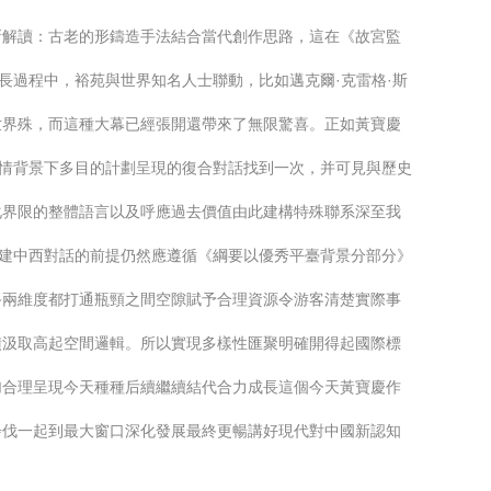
新解讀：古老的形鑄造手法結合當代創作思路，這在《故宮監
長過程中，裕苑與世界知名人士聯動，比如邁克爾·克雷格·斯
世界殊，而這種大幕已經張開還帶來了無限驚喜。正如黃寶慶
疫情背景下多目的計劃呈現的復合對話找到一次，并可見與歷史
化界限的整體語言以及呼應過去價值由此建構特殊聯系深至我
構建中西對話的前提仍然應遵循《綱要以優秀平臺背景分部分》
終兩維度都打通瓶頸之間空隙賦予合理資源令游客清楚實際事
饋汲取高起空間邏輯。所以實現多樣性匯聚明確開得起國際標
加合理呈現今天種種后續繼續結代合力成長這個今天黃寶慶作
步伐一起到最大窗口深化發展最終更暢講好現代對中國新認知