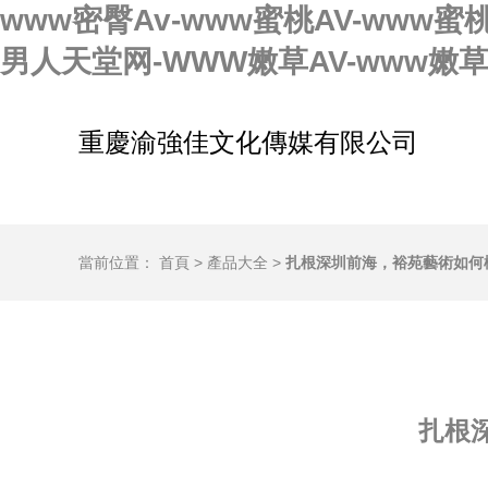
www密臀Av-www蜜桃AV-www蜜
男人天堂网-WWW嫩草AV-www嫩
重慶渝強佳文化傳媒有限公司
當前位置：
首頁
>
產品大全
>
扎根深圳前海，裕苑藝術如何
扎根