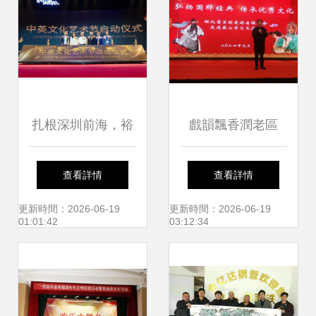
動舞蹈展演
演旬陽專場完美落
幕
扎根深圳前海，裕
戲韻飄香潤老區
苑藝術如何構建中
——湖北省京劇愛
查看詳情
查看詳情
西文化溝通橋梁？
好者聯誼會走進英
更新時間：2026-06-19
更新時間：2026-06-19
01:01:42
03:12:34
山四季花海