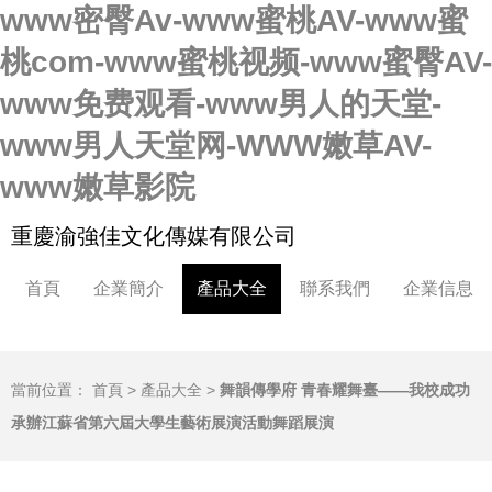
www密臀Av-www蜜桃AV-www蜜
桃com-www蜜桃视频-www蜜臀AV-
www免费观看-www男人的天堂-
www男人天堂网-WWW嫩草AV-
www嫩草影院
重慶渝強佳文化傳媒有限公司
首頁
企業簡介
產品大全
聯系我們
企業信息
當前位置：
首頁
>
產品大全
>
舞韻傳學府 青春耀舞臺——我校成功
承辦江蘇省第六屆大學生藝術展演活動舞蹈展演