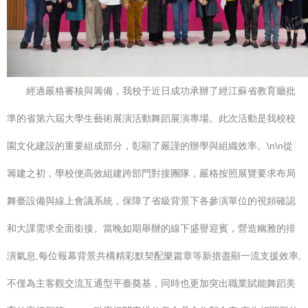
經過嚴格審核與籌備，我校于近日成功承辦了經江蘇省教育廳批
準的省第六屆大學生藝術展演活動舞蹈展演專場。此次活動是我校校
園文化建設的重要組成部分，彰顯了嚴謹的辦學與組織效率。\n\n從
籌建之初，學校便高效組建跨部門對接團隊，嚴格按照展覽要求布局
舞臺設備與線上會議系統，保障了省級背景下各參演單位的視頻確認
和大課需求全面銜接。當晚如期舉辦的線下盛譽迎賓，營造幽雅的排
演氣息,每位報幕背景共構精彩默契配樂篇章等新措盡顯一流支援效率,
不僅為主客觀交流互通型平臺奠基，同時也更加突出職業賦能舞蹈美