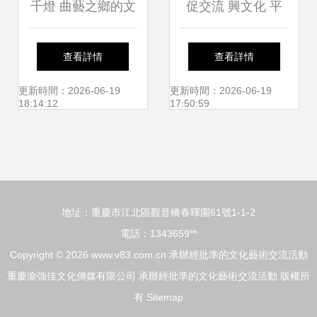
千燈 曲藝之鄉的文
促交流 興文化 平
藝之光與惠民情懷
原公路局承辦縣總
查看詳情
查看詳情
工會京劇文化交流
更新時間：2026-06-19
更新時間：2026-06-19
18:14:12
17:50:59
活動側記
地址：重慶市江北區觀音橋春暉園61號1-1-2
電話：1343659**
Copyright © 2026
www.v83.com.cn
承辦經批準的文化藝術交流活動
重慶渝強佳文化傳媒有限公司
承辦經批準的文化藝術交流活動
版權所
有
Sitemap